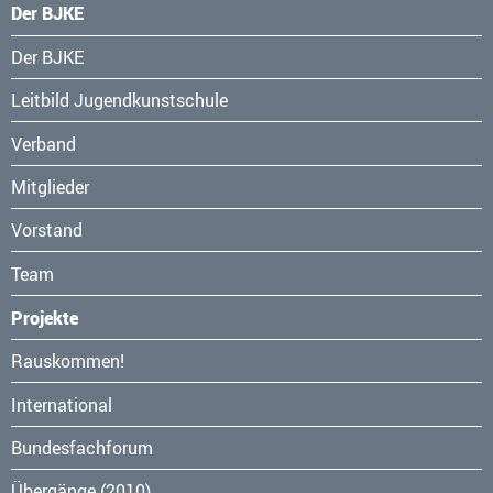
Der BJKE
Navigation
Der BJKE
überspringen
Leitbild Jugendkunstschule
Verband
Mitglieder
Vorstand
Team
Projekte
Navigation
Rauskommen!
überspringen
International
Bundesfachforum
Übergänge (2010)