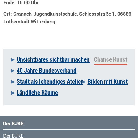
Ende: 16.00 Uhr
Ort: Cranach-Jugendkunstschule, Schlossstraße 1, 06886
Lutherstadt Wittenberg
Unsichtbares sichtbar machen
Chance Kunst
Navigation
40 Jahre Bundesverband
überspringen
Stadt als lebendiges Atelier
Bilden mit Kunst
Ländliche Räume
Der BJKE
Navigation
Der BJKE