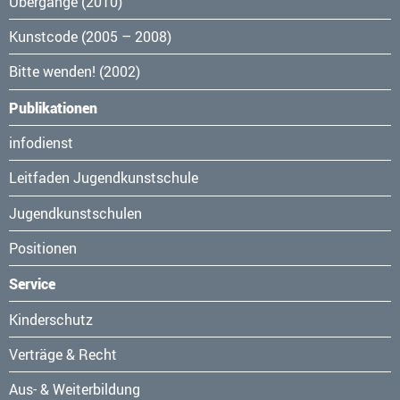
Übergänge (2010)
Kunstcode (2005 – 2008)
Bitte wenden! (2002)
Publikationen
Navigation
infodienst
überspringen
Leitfaden Jugendkunstschule
Jugendkunstschulen
Positionen
Service
Navigation
Kinderschutz
überspringen
Verträge & Recht
Aus- & Weiterbildung