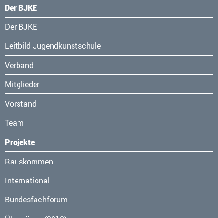
Der BJKE
Navigation
Der BJKE
überspringen
Leitbild Jugendkunstschule
Verband
Mitglieder
Vorstand
Team
Projekte
Navigation
Rauskommen!
überspringen
International
Bundesfachforum