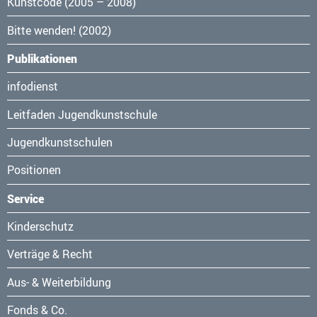
Kunstcode (2005 – 2008)
Bitte wenden! (2002)
Publikationen
Navigation
infodienst
überspringen
Leitfaden Jugendkunstschule
Jugendkunstschulen
Positionen
Service
Navigation
Kinderschutz
überspringen
Verträge & Recht
Aus- & Weiterbildung
Fonds & Co.