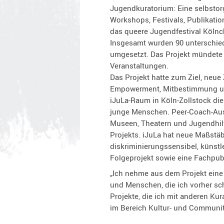
Jugendkuratorium: Eine selbstor
Workshops, Festivals, Publikati
das queere Jugendfestival Kölnc
Insgesamt wurden 90 unterschie
umgesetzt. Das Projekt mündete 
Veranstaltungen.
Das Projekt hatte zum Ziel, neue
Empowerment, Mitbestimmung und 
iJuLa-Raum in Köln-Zollstock die
junge Menschen. Peer-Coach-Aus
Museen, Theatern und Jugendhil
Projekts. iJuLa hat neue Maßstäb
diskriminierungssensibel, künstle
Folgeprojekt sowie eine Fachpubl
„Ich nehme aus dem Projekt eine
und Menschen, die ich vorher sch
Projekte, die ich mit anderen Ku
im Bereich Kultur- und Communit