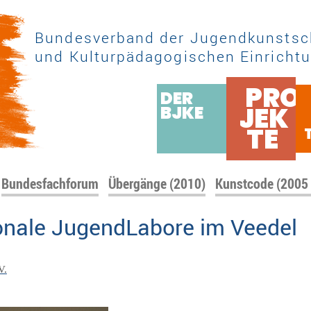
Bundesverband der Jugendkunstsc
und Kulturpädagogischen Einrichtu
PRO
DER
JEK
BJKE
TE
Bundesfachforum
Übergänge (2010)
Kunstcode (2005
ionale JugendLabore im Veedel
V.