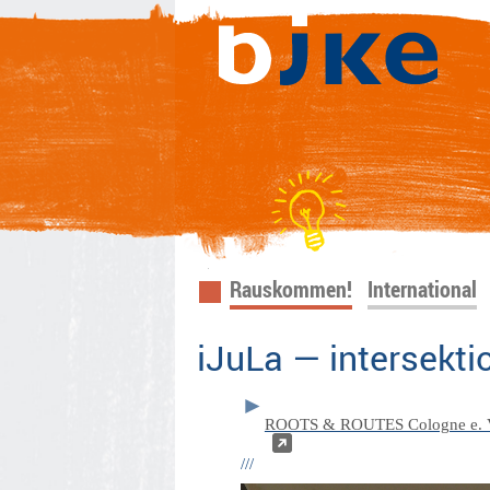
Navigation
Rauskommen!
International
überspringen
iJuLa — intersekt
ROOTS & ROUTES Cologne e. 
///