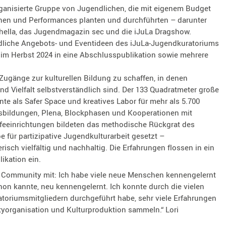
ganisierte Gruppe von Jugendlichen, die mit eigenem Budget
onen und Performances planten und durchführten – darunter
hella, das Jugendmagazin sec und die iJuLa Dragshow.
dliche Angebots- und Eventideen des iJuLa-Jugendkuratoriums
im Herbst 2024 in eine Abschlusspublikation sowie mehrere
 Zugänge zur kulturellen Bildung zu schaffen, in denen
Vielfalt selbstverständlich sind. Der 133 Quadratmeter große
nte als Safer Space und kreatives Labor für mehr als 5.700
bildungen, Plena, Blockphasen und Kooperationen mit
feeinrichtungen bildeten das methodische Rückgrat des
e für partizipative Jugendkulturarbeit gesetzt –
risch vielfältig und nachhaltig. Die Erfahrungen flossen in ein
ikation ein.
 Community mit: Ich habe viele neue Menschen kennengelernt
on kannte, neu kennengelernt. Ich konnte durch die vielen
ratoriumsmitgliedern durchgeführt habe, sehr viele Erfahrungen
yorganisation und Kulturproduktion sammeln.“ Lori