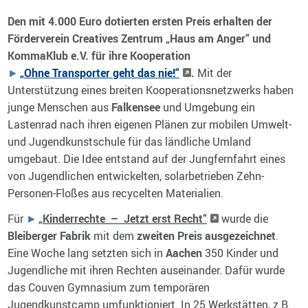
Den mit 4.000 Euro dotierten ersten Preis erhalten der
Förderverein
Creatives Zentrum „Haus am Anger“ und
KommaKlub e.V. für ihre Kooperation
„Ohne Transporter geht das nie!“
.
Mit der
Unterstützung eines breiten Kooperationsnetzwerks haben
junge Menschen aus
Falkensee
und Umgebung ein
Lastenrad nach ihren eigenen Plänen zur mobilen Umwelt-
und Jugendkunstschule für das ländliche Umland
umgebaut. Die Idee entstand auf der Jungfernfahrt eines
von Jugendlichen entwickelten, solarbetrieben Zehn-
Personen-Floßes aus recycelten Materialien.
Für
„Kinderrechte – Jetzt erst Recht“
wurde die
Bleiberger Fabrik
mit dem
zweiten Preis ausgezeichnet
.
Eine Woche lang setzten sich in
Aachen
350 Kinder und
Jugendliche mit ihren Rechten auseinander. Dafür wurde
das Couven Gymnasium zum temporären
Jugendkunstcamp umfunktioniert. In 25 Werkstätten, z.B.