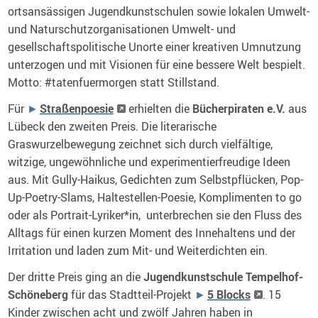
ortsansässigen Jugendkunstschulen sowie lokalen Umwelt-
und Naturschutzorganisationen Umwelt- und
gesellschaftspolitische Unorte einer kreativen Umnutzung
unterzogen und mit Visionen für eine bessere Welt bespielt.
Motto: #tatenfuermorgen statt Stillstand.
Für
Straßenpoesie
erhielten die
Bücherpiraten e.V.
aus
Lübeck den zweiten Preis. Die literarische
Graswurzelbewegung zeichnet sich durch vielfältige,
witzige, ungewöhnliche und experimentierfreudige Ideen
aus. Mit Gully-Haikus, Gedichten zum Selbstpflücken, Pop-
Up-Poetry-Slams, Haltestellen-Poesie, Komplimenten to go
oder als Portrait-Lyriker*in, unterbrechen sie den Fluss des
Alltags für einen kurzen Moment des Innehaltens und der
Irritation und laden zum Mit- und Weiterdichten ein.
Der dritte Preis ging an die
Jugendkunstschule Tempelhof-
Schöneberg
für das Stadtteil-Projekt
5 Blocks
. 15
Kinder zwischen acht und zwölf Jahren haben in