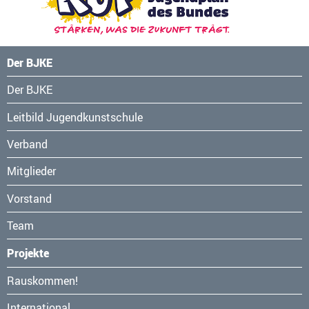
Der BJKE
Navigation
Der BJKE
überspringen
Leitbild Jugendkunstschule
Verband
Mitglieder
Vorstand
Team
Projekte
Navigation
Rauskommen!
überspringen
International