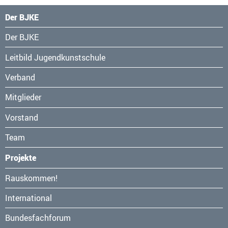
Der BJKE
Navigation
Der BJKE
überspringen
Leitbild Jugendkunstschule
Verband
Mitglieder
Vorstand
Team
Projekte
Navigation
Rauskommen!
überspringen
International
Bundesfachforum