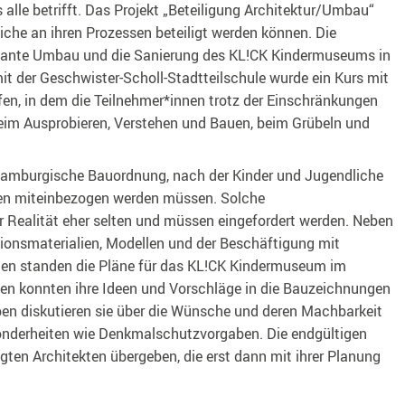
alle betrifft. Das Projekt „Beteiligung Architektur/Umbau“
iche an ihren Prozessen beteiligt werden können. Die
plante Umbau und die Sanierung des KL!CK Kindermuseums in
 der Geschwister-Scholl-Stadtteilschule wurde ein Kurs mit
en, in dem die Teilnehmer*innen trotz der Einschränkungen
eim Ausprobieren, Verstehen und Bauen, beim Grübeln und
e Hamburgische Bauordnung, nach der Kinder und Jugendliche
ffen miteinbezogen werden müssen. Solche
er Realität eher selten und müssen eingefordert werden. Neben
tionsmaterialien, Modellen und der Beschäftigung mit
den standen die Pläne für das KL!CK Kindermuseum im
nen konnten ihre Ideen und Vorschläge in die Bauzeichnungen
pen diskutieren sie über die Wünsche und deren Machbarkeit
onderheiten wie Denkmalschutzvorgaben. Die endgültigen
ten Architekten übergeben, die erst dann mit ihrer Planung