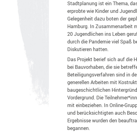
Stadtplanung ist ein Thema, das 
erprobte wie Kinder und Jugendl
Gelegenheit dazu boten der ge
Hamburg. In Zusammenarbeit mit
20 Jugendlichen ins Leben geruf
durch die Pandemie viel Spaß b
Diskutieren hatten.
Das Projekt berief sich auf di
bei Bauvorhaben, die sie betre
Beteiligungsverfahren sind in d
generellen Arbeiten mit Kostruk
baugeschichtlichen Hintergrün
Vordergrund. Die Teilnehmer*in
mit einbeziehen. In Online-Grup
und berücksichtigten auch Bes
Ergebnisse wurden den beauftrag
begannen.