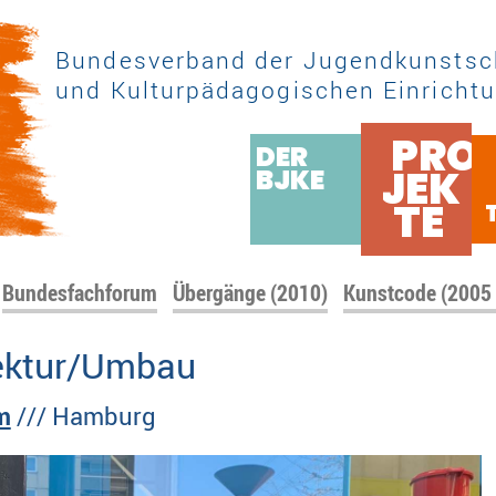
Bundesverband der Jugendkunstsc
und Kulturpädagogischen Einrichtu
PRO
DER
JEK
BJKE
TE
Bundesfachforum
Übergänge (2010)
Kunstcode (2005
tektur/Umbau
m
/// Hamburg