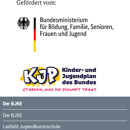
Der BJKE
Navigation
Der BJKE
überspringen
Leitbild Jugendkunstschule