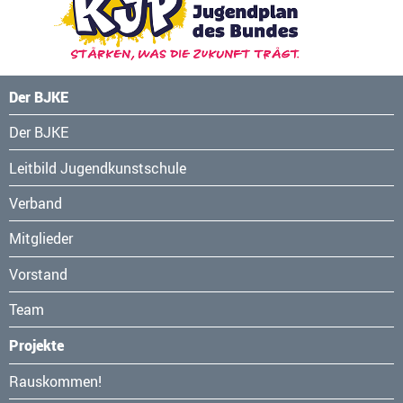
Der BJKE
Navigation
Der BJKE
überspringen
Leitbild Jugendkunstschule
Verband
Mitglieder
Vorstand
Team
Projekte
Navigation
Rauskommen!
überspringen