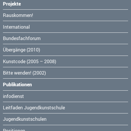
Projekte
Navigation
Rauskommen!
überspringen
International
Bundesfachforum
Übergänge (2010)
Kunstcode (2005 – 2008)
Bitte wenden! (2002)
Publikationen
Navigation
infodienst
überspringen
Leitfaden Jugendkunstschule
Jugendkunstschulen
Positionen