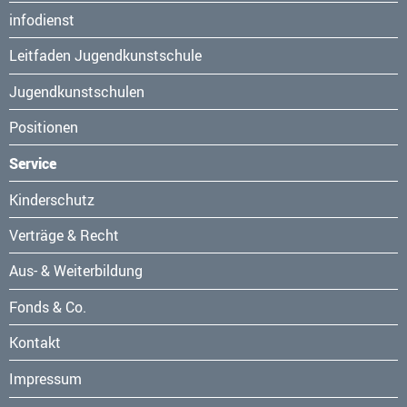
Navigation
infodienst
überspringen
Leitfaden Jugendkunstschule
Jugendkunstschulen
Positionen
Service
Navigation
Kinderschutz
überspringen
Verträge & Recht
Aus- & Weiterbildung
Fonds & Co.
Kontakt
Navigation
Impressum
überspringen