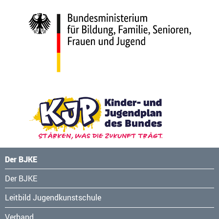
Der BJKE
Navigation
Der BJKE
überspringen
Leitbild Jugendkunstschule
Verband