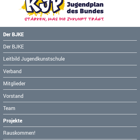
Der BJKE
Navigation
Der BJKE
überspringen
Leitbild Jugendkunstschule
Verband
Mitglieder
Vorstand
Team
Projekte
Navigation
Rauskommen!
überspringen