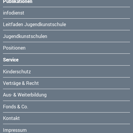
Publikationen
Navigation
infodienst
überspringen
Leitfaden Jugendkunstschule
Jugendkunstschulen
Positionen
Service
Navigation
Kinderschutz
überspringen
Verträge & Recht
Aus- & Weiterbildung
Fonds & Co.
Kontakt
Navigation
Impressum