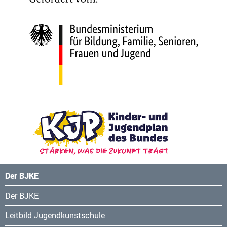
Der BJKE
Navigation
Der BJKE
überspringen
Leitbild Jugendkunstschule