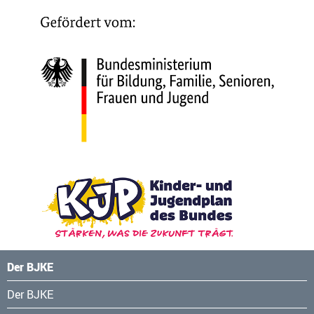
Der BJKE
Navigation
Der BJKE
überspringen