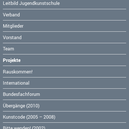
Leitbild Jugendkunstschule
Verband
Mitglieder
Vorstand
Team
Projekte
Navigation
Rauskommen!
überspringen
International
Bundesfachforum
Übergänge (2010)
Kunstcode (2005 – 2008)
Bitte wenden! (2002)