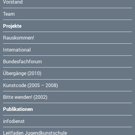
Vorstand
Team
Projekte
Navigation
Rauskommen!
überspringen
International
Bundesfachforum
Übergänge (2010)
Kunstcode (2005 – 2008)
Bitte wenden! (2002)
Publikationen
Navigation
infodienst
überspringen
Leitfaden Jugendkunstschule