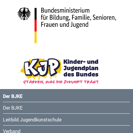
Der BJKE
Navigation
Der BJKE
überspringen
Leitbild Jugendkunstschule
Verband