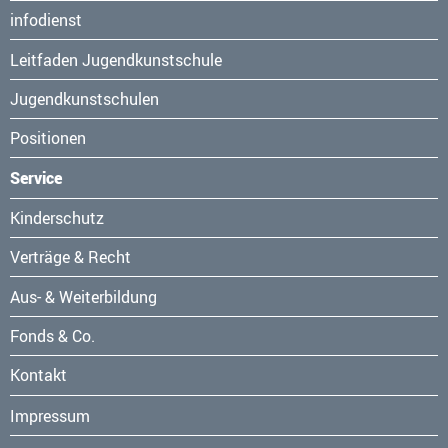
Navigation
infodienst
überspringen
Leitfaden Jugendkunstschule
Jugendkunstschulen
Positionen
Service
Navigation
Kinderschutz
überspringen
Verträge & Recht
Aus- & Weiterbildung
Fonds & Co.
Kontakt
Navigation
Impressum
überspringen