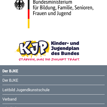
Der BJKE
Navigation
Der BJKE
überspringen
Leitbild Jugendkunstschule
Verband