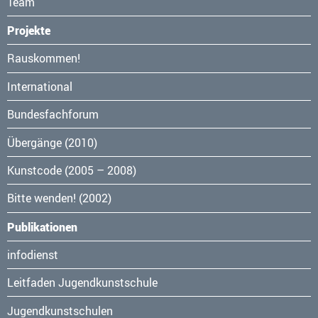
Team
Projekte
Navigation
Rauskommen!
überspringen
International
Bundesfachforum
Übergänge (2010)
Kunstcode (2005 – 2008)
Bitte wenden! (2002)
Publikationen
Navigation
infodienst
überspringen
Leitfaden Jugendkunstschule
Jugendkunstschulen