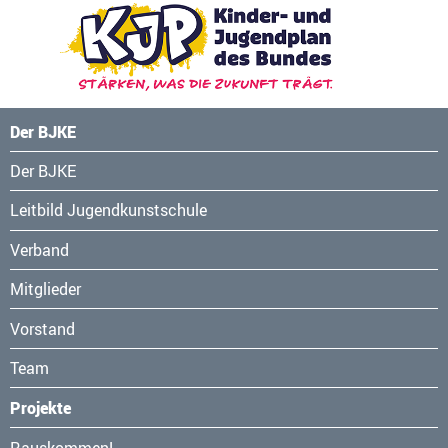
Der BJKE
Navigation
Der BJKE
überspringen
Leitbild Jugendkunstschule
Verband
Mitglieder
Vorstand
Team
Projekte
Navigation
Rauskommen!