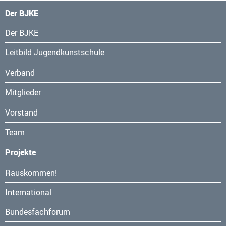
Der BJKE
Navigation
Der BJKE
überspringen
Leitbild Jugendkunstschule
Verband
Mitglieder
Vorstand
Team
Projekte
Navigation
Rauskommen!
überspringen
International
Bundesfachforum