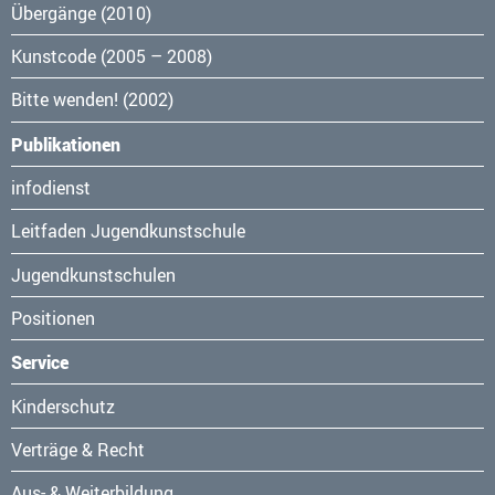
Übergänge (2010)
Kunstcode (2005 – 2008)
Bitte wenden! (2002)
Publikationen
Navigation
infodienst
überspringen
Leitfaden Jugendkunstschule
Jugendkunstschulen
Positionen
Service
Navigation
Kinderschutz
überspringen
Verträge & Recht
Aus- & Weiterbildung