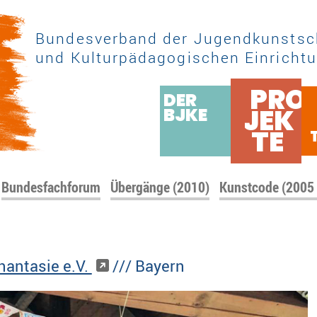
Bundesverband der Jugendkunstsc
und Kulturpädagogischen Einrichtu
PRO
DER
JEK
BJKE
TE
Bundesfachforum
Übergänge (2010)
Kunstcode (2005
hantasie e.V.
/// Bayern