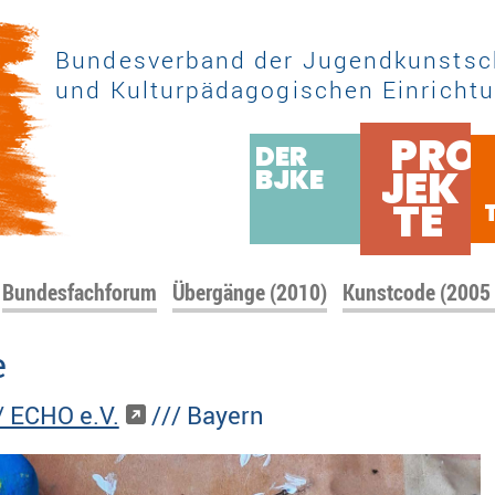
Bundesverband der Jugendkunstsc
und Kulturpädagogischen Einrichtu
PRO
DER
JEK
BJKE
TE
Bundesfachforum
Übergänge (2010)
Kunstcode (2005
e
/ ECHO e.V.
/// Bayern