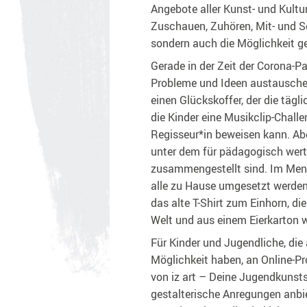
Angebote aller Kunst- und Kultu
Zuschauen, Zuhören, Mit- und Se
sondern auch die Möglichkeit ge
Gerade in der Zeit der Corona-Pa
Probleme und Ideen austauschen
einen Glückskoffer, der die tägl
die Kinder eine Musikclip-Challen
Regisseur*in beweisen kann. Ab
unter dem für pädagogisch wert
zusammengestellt sind. Im Menüp
alle zu Hause umgesetzt werden
das alte T-Shirt zum Einhorn, di
Welt und aus einem Eierkarton w
Für Kinder und Jugendliche, die
Möglichkeit haben, an Online-Pr
von iz art – Deine Jugendkunsts
gestalterische Anregungen anbi