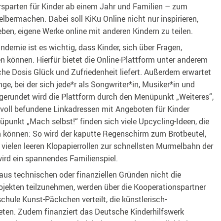
rsparten für Kinder ab einem Jahr und Familien – zum
lbermachen. Dabei soll KiKu Online nicht nur inspirieren,
ben, eigene Werke online mit anderen Kindern zu teilen.
ndemie ist es wichtig, dass Kinder, sich über Fragen,
 können. Hierfür bietet die Online-Plattform unter anderem
iche Dosis Glück und Zufriedenheit liefert. Außerdem erwartet
ge, bei der sich jede*r als Songwriter*in, Musiker*in und
gerundet wird die Plattform durch den Menüpunkt „Weiteres“,
voll befundene Linkadressen mit Angeboten für Kinder
unkt „Mach selbst!“ finden sich viele Upcycling-Ideen, die
 können: So wird der kaputte Regenschirm zum Brotbeutel,
e vielen leeren Klopapierrollen zur schnellsten Murmelbahn der
ird ein spannendes Familienspiel.
 aus technischen oder finanziellen Gründen nicht die
ojekten teilzunehmen, werden über die Kooperationspartner
chule Kunst-Päckchen verteilt, die künstlerisch-
eten. Zudem finanziert das Deutsche Kinderhilfswerk