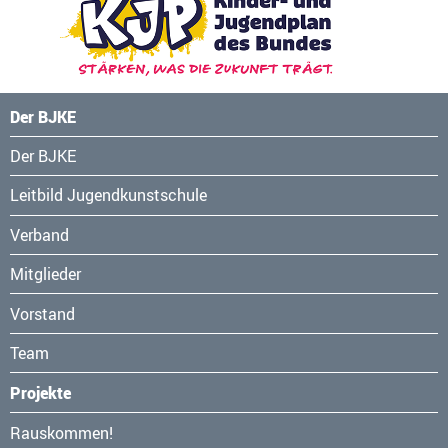
Der BJKE
Navigation
Der BJKE
überspringen
Leitbild Jugendkunstschule
Verband
Mitglieder
Vorstand
Team
Projekte
Navigation
Rauskommen!
überspringen