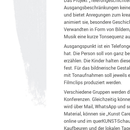
Das Projekt „Telefongeschichten 
Ausgangsbeschränkungen kein
und bietet Anregungen zum krea
animiert sie, besondere Geschi
Verwandten in Form von Bildern
Musik eine kurze Tonsequenz a
Ausgangspunkt ist ein Telefonge
hat. Die Person soll von ganz be
erzählen. Die Kinder halten die
fest. Für das bildnerische Gest
mit Tonaufnahmen soll jeweils e
Filmclips produziert werden.
Verschiedene Gruppen werden du
Konferenzen. Gleichzeitig könne
wird über Mail, WhatsApp und so
Material, können sie „Kunst Care
online und im querKUNST-Schauf
Kaufbeuren und der lokalen Tag