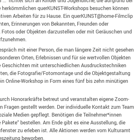
...“ richtet sich an Kinder und Jugendliche, die aufgrund der
e herkömmlichen querKUNST-Workshops besuchen können
tiven Arbeiten für zu Hause. Ein querKUNST@home-Filmclip
chten, Erinnerungen von Bekannten, Freunden oder
, Fotos oder Objekten darzustellen oder mit Geräuschen und
ufzunehmen.
spräch mit einer Person, die man längere Zeit nicht gesehen
sonderen Orten, Erlebnissen und für sie wertvollen Objekten
se Geschichten mit unterschiedlichen Ausdruckstechniken
alten, die Fotografie/Fotomontage und die Objektgestaltung
in Online-Workshop in Form eines fünf bis zehn minütigen
rch Honorarkräfte betreut und veranstalten eigene Zoom-
n Fragen gestellt werden. Der individuelle Kontakt zum Team
ziale Medien gepflegt. Benötigen die Teilnehmer*innen
 Pakete“ bestellen. Am Ende gibt es eine Ausstellung, die
enster zu erleben ist. Alle Aktionen werden vom Kulturamt
eszeitung beworben.