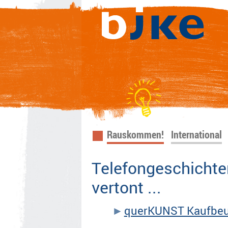
Navigation
Rauskommen!
International
überspringen
Telefongeschichten
vertont ...
querKUNST Kaufbeu