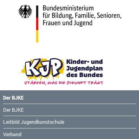
Der BJKE
Navigation
Der BJKE
überspringen
Leitbild Jugendkunstschule
Verband