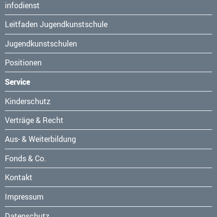
Navigation
infodienst
überspringen
Leitfaden Jugendkunstschule
Jugendkunstschulen
Positionen
Service
Navigation
Kinderschutz
überspringen
Verträge & Recht
Aus- & Weiterbildung
Fonds & Co.
Kontakt
Navigation
Impressum
überspringen
Datenschutz