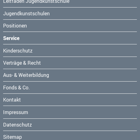
Leitfaden Jugendkunstschule
Jugendkunstschulen
Positionen
Service
Navigation
Kinderschutz
überspringen
Verträge & Recht
Aus- & Weiterbildung
Fonds & Co.
Kontakt
Navigation
Impressum
überspringen
Datenschutz
Sitemap