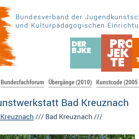
Bundesverband der Jugendkunstsc
und Kulturpädagogischen Einrichtu
PRO
DER
JEK
BJKE
TE
Bundesfachforum
Übergänge (2010)
Kunstcode (2005
unstwerkstatt Bad Kreuznach
 Kreuznach
/// Bad Kreuznach ///