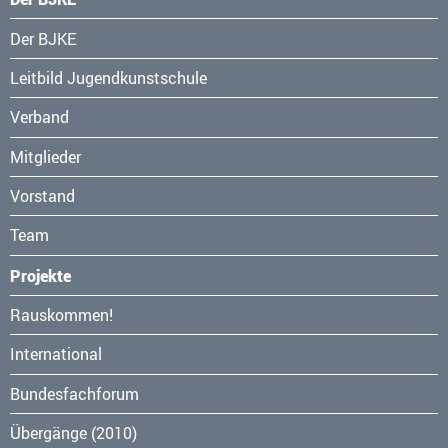
Navigation
Der BJKE
überspringen
Leitbild Jugendkunstschule
Verband
Mitglieder
Vorstand
Team
Projekte
Navigation
Rauskommen!
überspringen
International
Bundesfachforum
Übergänge (2010)