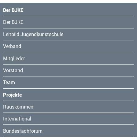
Der BJKE
Navigation
Der BJKE
überspringen
Leitbild Jugendkunstschule
Verband
Mitglieder
Vorstand
Team
Projekte
Navigation
Rauskommen!
überspringen
International
Bundesfachforum