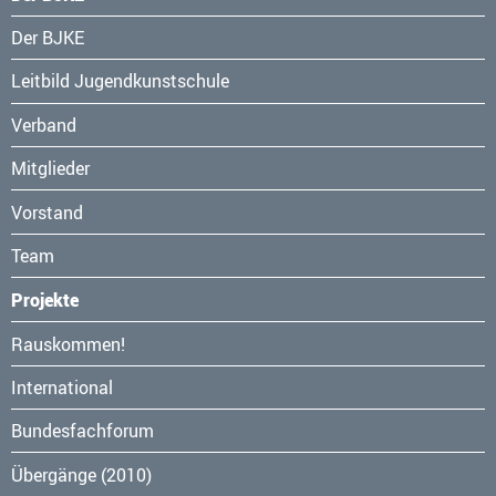
Navigation
Der BJKE
überspringen
Leitbild Jugendkunstschule
Verband
Mitglieder
Vorstand
Team
Projekte
Navigation
Rauskommen!
überspringen
International
Bundesfachforum
Übergänge (2010)