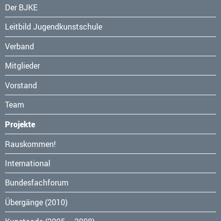
Navigation
Der BJKE
überspringen
Leitbild Jugendkunstschule
Verband
Mitglieder
Vorstand
Team
Projekte
Navigation
Rauskommen!
überspringen
International
Bundesfachforum
Übergänge (2010)