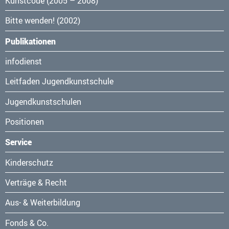
Kunstcode (2005 – 2008)
Bitte wenden! (2002)
Publikationen
Navigation
infodienst
überspringen
Leitfaden Jugendkunstschule
Jugendkunstschulen
Positionen
Service
Navigation
Kinderschutz
überspringen
Verträge & Recht
Aus- & Weiterbildung
Fonds & Co.