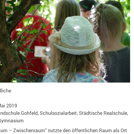
liche
Mai 2019
ndschule Gohfeld, Schulsozialarbeit, Städtische Realschule,
s Gymnasium
aum – Zwischenraum“ nutzte den öffentlichen Raum als Ort