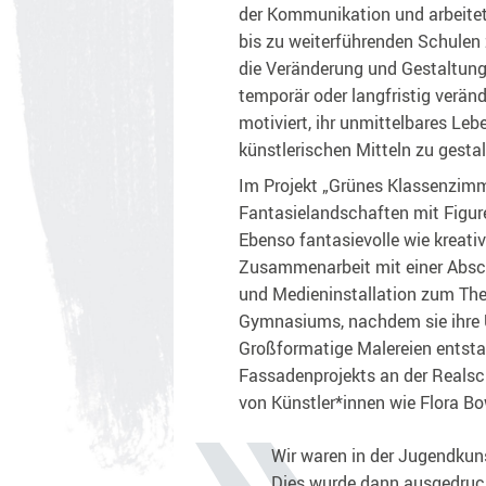
der Kommunikation und arbeitet
bis zu weiterführenden Schulen
die Veränderung und Gestaltung i
temporär oder langfristig verän
motiviert, ihr unmittelbares Le
künstlerischen Mitteln zu gestal
Im Projekt „Grünes Klassenzimm
Fantasielandschaften mit Figur
Ebenso fantasievolle wie kreati
Zusammenarbeit mit einer Absch
und Medieninstallation zum The
Gymnasiums, nachdem sie ihre U
Großformatige Malereien entst
Fassadenprojekts an der Realsch
von Künstler*innen wie Flora Bow
Wir waren in der Jugendkuns
Dies wurde dann ausgedruck