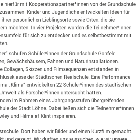
e hierfür mit Kooperationspartner*innen von der Grundschule
 zusammen. Kinder und Jugendliche entwickelten Ideen für
hrer persönlichen Lieblingsorte sowie Orten, die sie
dern möchten. In vier Projekten wurden die Teilnehmer*innen
bensumfeld für sich zu entdecken und es selbstbestimmt mit
ten.
er“ schufen Schüler*innen der Grundschule Gohfeld
en, Gewächshäusern, Fahnen und Naturinstallationen.
ve Collagen, Skizzen und Filmsequenzen entstanden in
lussklasse der Städtischen Realschule. Eine Performance
ma „Klima“ entwickelten 22 Schüler*innen des städtischen
mwelt als Forscher*innen untersucht hatten.
anden im Rahmen eines Jahrgangsstufen übergreifenden
ule der Stadt Löhne. Dabei ließen sich die Teilnehmer*innen
ley und Hilma af Klint inspirieren.
tschule. Dort haben wir Bilder und einen Kurzfilm gemacht.
t und gezeigt. Wir durften uns aussuchen, wie wir unsere